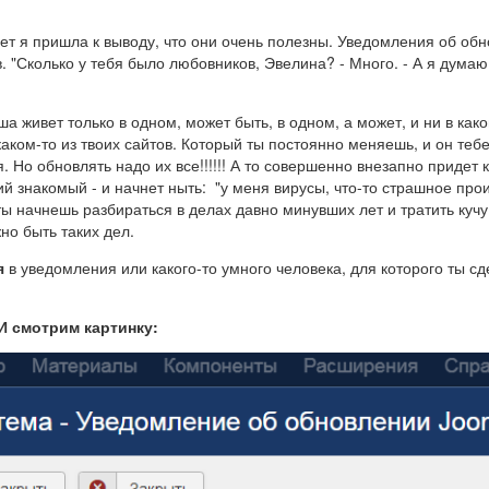
ет я пришла к выводу, что они очень полезны. Уведомления об об
. "Сколько у тебя было любовников, Эвелина? - Много. - А я думаю
ша живет только в одном, может быть, в одном, а может, и ни в как
каком-то из твоих сайтов. Который ты постоянно меняешь, и он теб
. Но обновлять надо их все!!!!!! А то совершенно внезапно придет к
ий знакомый - и начнет ныть: "у меня вирусы, что-то страшное про
ты начнешь разбираться в делах давно минувших лет и тратить кучу
но быть таких дел.
я
в уведомления или какого-то умного человека, для которого ты с
 И смотрим картинку: