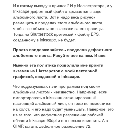
И к какому выводу я пришла? И у Иллюстратора, и у
Inkscape дефолтный файл открывается в виде
альбомного листа. Вот и надо весь рисунок
размещать в пределах этого альбомного листа,
чтобы все объекты не вылезали за его границы.
Тогда на Shutterstock претензий к файлу EPS,
созданному в Inkscape, не будет.
Просто придерживайтесь пределов дефолтного
альбомного листа. Рисуйте все на нем. И все.
Именно эта политика позволила мне пройти
экзамен на Шаттерсток с моей векторной
графикой, созданной в Inkscape.
Что подразумевают эти программы под своим
альбомным листом - неизвестно. Например, если
импортировать в Inkscape отсканированный
настоящий альбомный лист, он тоже не поместится
на холст, и его надо будет уменьшать. Наверное, это
из-за того, что дефолтное разрешение рабочей
области Inkscape 90dpi и его нельзя изменить. А в
GIMP, кстати, дефолтное разрешение 72.