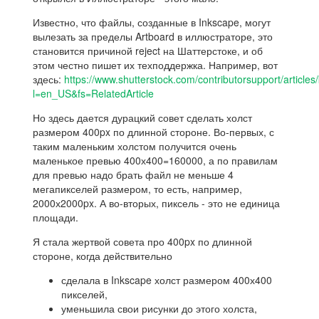
Известно, что файлы, созданные в Inkscape, могут
вылезать за пределы Artboard в иллюстраторе, это
становится причиной reject на Шаттерстоке, и об
этом честно пишет их техподдержка. Например, вот
здесь:
https://www.shutterstock.com/contributorsupport/articl
l=en_US&fs=RelatedArticle
Но здесь дается дурацкий совет сделать холст
размером 400px по длинной стороне. Во-первых, с
таким маленьким холстом получится очень
маленькое превью 400х400=160000, а по правилам
для превью надо брать файл не меньше 4
мегапикселей размером, то есть, например,
2000х2000px. А во-вторых, пиксель - это не единица
площади.
Я стала жертвой совета про 400px по длинной
стороне, когда действительно
сделала в Inkscape холст размером 400х400
пикселей,
уменьшила свои рисунки до этого холста,